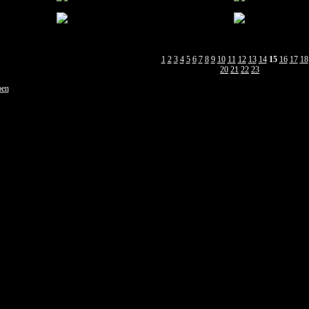
1
2
3
4
5
6
7
8
9
10
11
12
13
14
15
16
17
18
20
21
22
23
ben