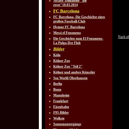
Award Teilnahme "die
erste"18.03.2014
FC Barcelona
FC Barcelona- Die Geschichte eines
großen Fussball-Club
Hymne FC Barcelona
Messi el Fenomeno
Nach o
Die Geschichte zum El Fenomeno-
La Pulga-Der Floh
Bilder
Köln
Kölner Zoo
Kölner Zoo "Teil 2"
Kölner und andere Künstler
Sea World Oberhausen
Berlin
Bonn
Mannheim
Frankfurt
Eisenbahn
F95-Bilder
Wolken
Sonnenuntergänge