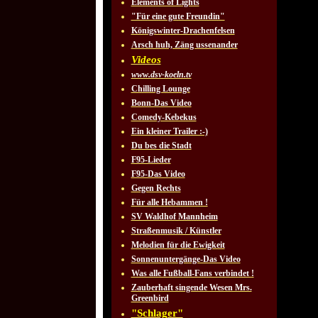
Elements of Lights
"Für eine gute Freundin"
Königswinter-Drachenfelsen
Arsch huh, Zäng ussenander
Videos
www.dsv-koeln.tv
Chilling Lounge
Bonn-Das Video
Comedy-Kebekus
Ein kleiner Trailer :-)
Du bes die Stadt
F95-Lieder
F95-Das Video
Gegen Rechts
Für alle Hebammen !
SV Waldhof Mannheim
Straßenmusik / Künstler
Melodien für die Ewigkeit
Sonnenuntergänge-Das Video
Was alle Fußball-Fans verbindet !
Zauberhaft singende Wesen Mrs.
Greenbird
"Schlager"