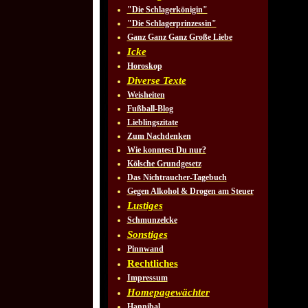
"Die Schlagerkönigin"
"Die Schlagerprinzessin"
Ganz Ganz Ganz Große Liebe
Icke
Horoskop
Diverse Texte
Weisheiten
Fußball-Blog
Lieblingszitate
Zum Nachdenken
Wie konntest Du nur?
Kölsche Grundgesetz
Das Nichtraucher-Tagebuch
Gegen Alkohol & Drogen am Steuer
Lustiges
Schmunzelcke
Sonstiges
Pinnwand
Rechtliches
Impressum
Homepagewächter
Hannibal