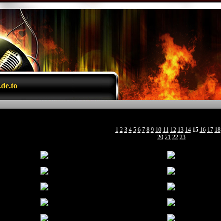
de.to
1
2
3
4
5
6
7
8
9
10
11
12
13
14
15
16
17
18
20
21
22
23