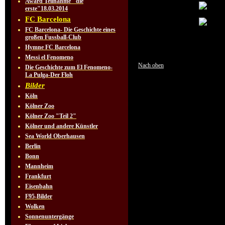
Award Teilnahme "die
erste"18.03.2014
FC Barcelona
FC Barcelona- Die Geschichte eines
großen Fussball-Club
Hymne FC Barcelona
Messi el Fenomeno
Nach oben
Die Geschichte zum El Fenomeno-
La Pulga-Der Floh
Bilder
Köln
Kölner Zoo
Kölner Zoo "Teil 2"
Kölner und andere Künstler
Sea World Oberhausen
Berlin
Bonn
Mannheim
Frankfurt
Eisenbahn
F95-Bilder
Wolken
Sonnenuntergänge