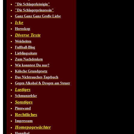
"Die Schlagerkönigin"
"Die Schlagerprinzessin"
Ganz Ganz Ganz Große Liebe
Icke
Horoskop
Diverse Texte
Weisheiten
Fußball-Blog
Lieblingszitate
Zum Nachdenken
Wie konntest Du nur?
Kölsche Grundgesetz
Das Nichtraucher-Tagebuch
Gegen Alkohol & Drogen am Steuer
Lustiges
Schmunzelcke
Sonstiges
Pinnwand
Rechtliches
Impressum
Homepagewächter
Hannibal